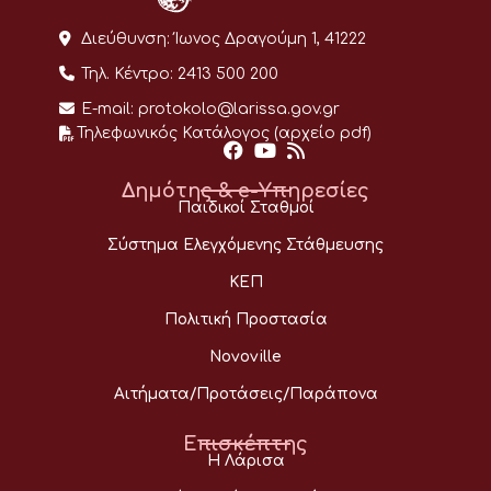
Διεύθυνση:
Ίωνος Δραγούμη 1, 41222
Τηλ. Κέντρο:
2413 500 200
E-mail:
protokolo@larissa.gov.gr
Τηλεφωνικός Κατάλογος (αρχείο pdf)
Δημότης & e-Υπηρεσίες
Παιδικοί Σταθμοί
Σύστημα Ελεγχόμενης Στάθμευσης
ΚΕΠ
Πολιτική Προστασία
Novoville
Αιτήματα/Προτάσεις/Παράπονα
Επισκέπτης
Η Λάρισα