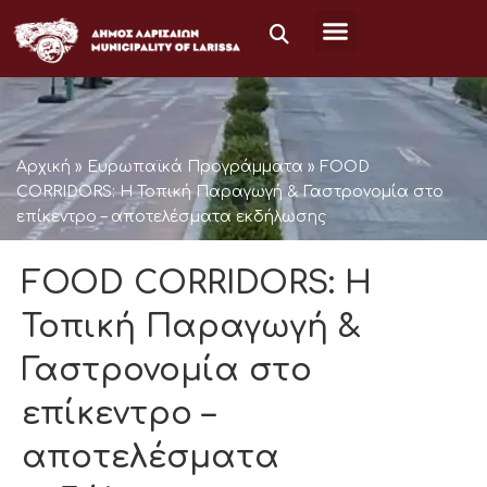
Μετάβαση
στο
περιεχόμενο
Αρχική
»
Ευρωπαϊκά Προγράμματα
»
FOOD
CORRIDORS: H Τοπική Παραγωγή & Γαστρονομία στο
επίκεντρο – αποτελέσματα εκδήλωσης
FOOD CORRIDORS: H
Τοπική Παραγωγή &
Γαστρονομία στο
επίκεντρο –
αποτελέσματα