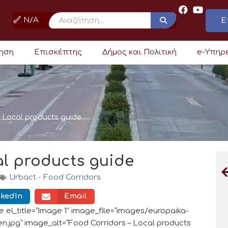
N/A
Ε
ρηση
Επισκέπτης
Δήμος και Πολιτική
e-Υπηρ
– Local products guide
al products guide
Urbact - Food Corridors
nkedIn
Email
 el_title=”Image 1″ image_file=”images/europaika-
.jpg” image_alt=”Food Corridors – Local products