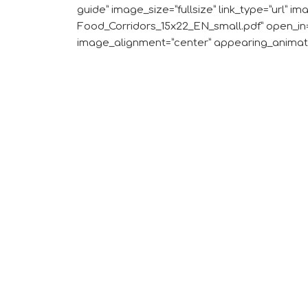
guide” image_size=”fullsize” link_type=”url” i
Food_Corridors_15x22_EN_small.pdf” open_in
image_alignment=”center” appearing_animati