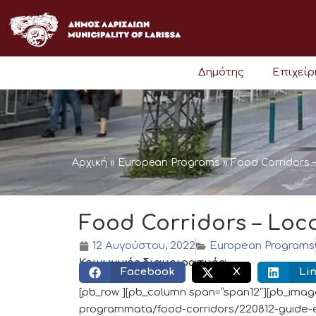
Μετάβαση
στο
περιεχόμενο
Δημότης
Επιχεί
Αρχική
»
European Programs
»
Food Corridors 
Food Corridors – Loc
12 Αυγούστου, 2022
European Programs
Κοινωνικός διαμοιρασμός:
Facebook
X
Li
[pb_row ][pb_column span=”span12″][pb_image
programmata/food-corridors/220812-guide-en