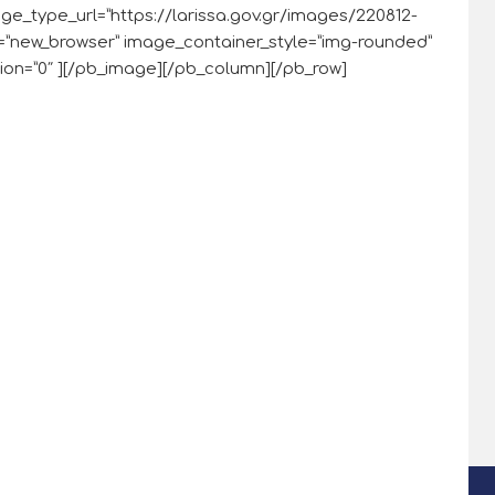
mage_type_url=”https://larissa.gov.gr/images/220812-
=”new_browser” image_container_style=”img-rounded”
on=”0″ ][/pb_image][/pb_column][/pb_row]