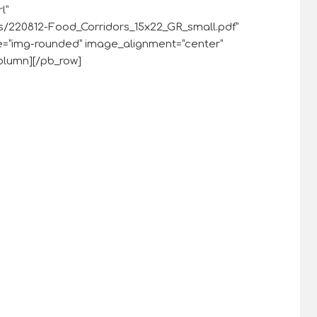
l”
es/220812-Food_Corridors_15x22_GR_small.pdf”
e=”img-rounded” image_alignment=”center”
olumn][/pb_row]