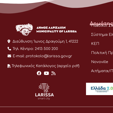
Δημότης
Παιδικοί Σ
Σύστημα Ελ
Διεύθυνση:
Ίωνος Δραγούμη 1, 41222
ΚΕΠ
Τηλ. Κέντρο:
2413 500 200
Πολιτική Π
E-mail:
protokolo@larissa.gov.gr
Novoville
Τηλεφωνικός Κατάλογος (αρχείο pdf)
Αιτήματα/