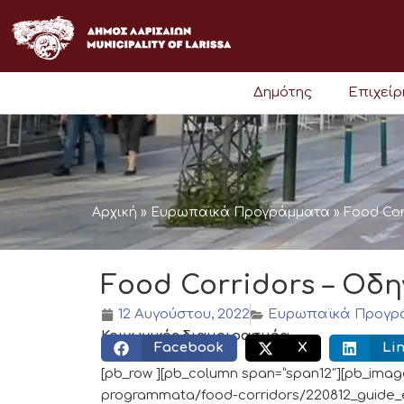
Μετάβαση
στο
περιεχόμενο
Δημότης
Επιχεί
Αρχική
»
Ευρωπαϊκά Προγράμματα
»
Food Cor
Food Corridors – Οδ
12 Αυγούστου, 2022
Ευρωπαϊκά Προγρ
Κοινωνικός διαμοιρασμός:
Facebook
X
Li
[pb_row ][pb_column span=”span12″][pb_image
programmata/food-corridors/220812_guide_e