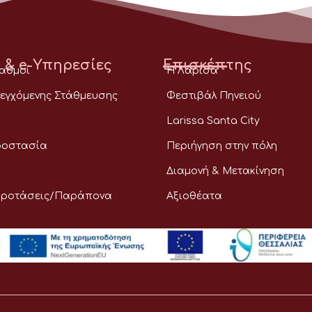
 & e-Υπηρεσίες
Επισκέπτης
ταθμοί
Η Λάρισα
εγχόμενης Στάθμευσης
Φεστιβάλ Πηνειού
Larissa Santa City
ροστασία
Περιήγηση στην πόλη
Διαμονή & Μετακίνηση
Προτάσεις/Παράπονα
Αξιοθέατα