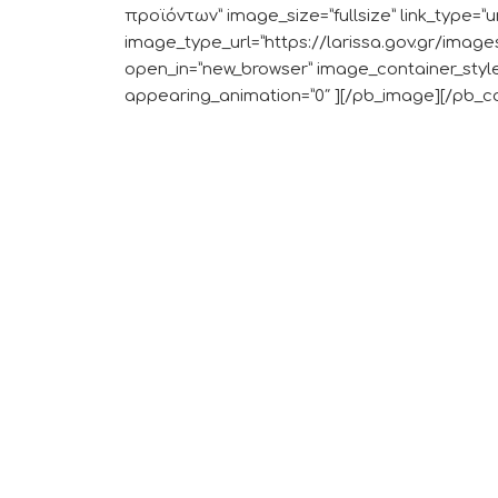
προϊόντων” image_size=”fullsize” link_type=”ur
image_type_url=”https://larissa.gov.gr/imag
open_in=”new_browser” image_container_styl
appearing_animation=”0″ ][/pb_image][/pb_c