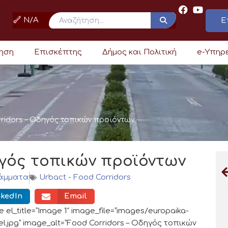
N/A
Ε
ρηση
Επισκέπτης
Δήμος και Πολιτική
e-Υπηρ
ridors – Οδηγός τοπικών προϊόντων
ηγός τοπικών προϊόντων
άμματα
Urbact - Food Corridors
nkedIn
Email
 el_title=”Image 1″ image_file=”images/europaika-
l.jpg” image_alt=”Food Corridors – Οδηγός τοπικών