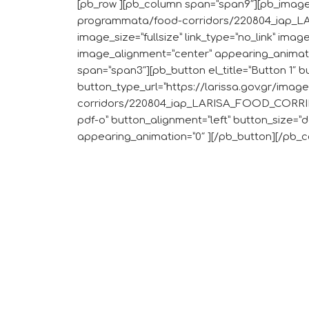
[pb_row ][pb_column span=”span9″][pb_image 
programmata/food-corridors/220804_iap_
image_size=”fullsize” link_type=”no_link” imag
image_alignment=”center” appearing_animat
span=”span3″][pb_button el_title=”Button 1″ b
button_type_url=”https://larissa.gov.gr/im
corridors/220804_iap_LARISA_FOOD_CORRIDOR
pdf-o” button_alignment=”left” button_size=”d
appearing_animation=”0″ ][/pb_button][/pb_