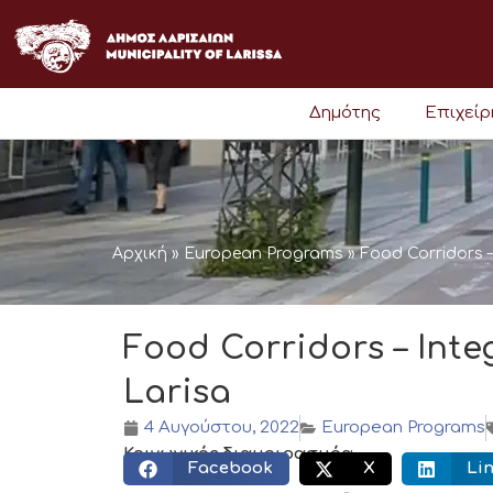
Μετάβαση
στο
περιεχόμενο
Δημότης
Επιχεί
Αρχική
»
European Programs
»
Food Corridors –
Food Corridors – Inte
Larisa
4 Αυγούστου, 2022
European Programs
Κοινωνικός διαμοιρασμός:
Facebook
X
Li