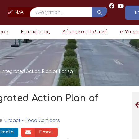
N/A
Ε
ρηση
Επισκέπτης
Δήμος και Πολιτική
e-Υπηρ
 Integrated Action Plan of Larisa
grated Action Plan of
Urbact - Food Corridors
nkedIn
Email