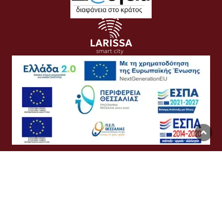
Όροι Χρήσης
Προσωπικά Δεδομένα
Πολιτική Cookies
Προσβασιμότητα
Συχνές Ερωτήσεις
Βοήθεια
Σύνδεση
English
Ελληνικά
©
Δήμος Λαρισαίων