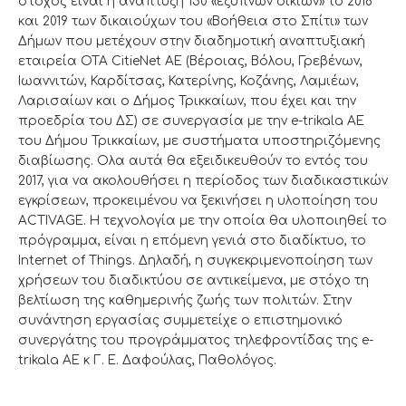
στόχος είναι η ανάπτυξη 150 «έξυπνων οικιών» τo 2018
και 2019 των δικαιούχων του «Βοήθεια στο Σπίτι» των
Δήμων που μετέχουν στην διαδημοτική αναπτυξιακή
εταιρεία ΟΤΑ CitieNet AE (Βέροιας, Βόλου, Γρεβένων,
Ιωαννιτών, Καρδίτσας, Κατερίνης, Κοζάνης, Λαμιέων,
Λαρισαίων και ο Δήμος Τρικκαίων, που έχει και την
προεδρία του ΔΣ) σε συνεργασία με την e-trikala AE
του Δήμου Τρικκαίων, με συστήματα υποστηριζόμενης
διαβίωσης. Ολα αυτά θα εξειδικευθούν το εντός του
2017, για να ακολουθήσει η περίοδος των διαδικαστικών
εγκρίσεων, προκειμένου να ξεκινήσει η υλοποίηση του
ACTIVAGE. Η τεχνολογία με την οποία θα υλοποιηθεί το
πρόγραμμα, είναι η επόμενη γενιά στο διαδίκτυο, το
Internet of Things. Δηλαδή, η συγκεκριμενοποίηση των
χρήσεων του διαδικτύου σε αντικείμενα, με στόχο τη
βελτίωση της καθημερινής ζωής των πολιτών. Στην
συνάντηση εργασίας συμμετείχε ο επιστημονικό
συνεργάτης του προγράμματος τηλεφροντίδας της e-
trikala AE κ Γ. Ε. Δαφούλας, Παθολόγος.