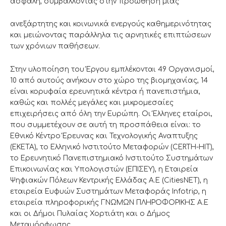
ασφαλή, συμβάλλοντας στην προώθηση μίας
ανεξάρτητης και κοινωνικά ενεργούς καθημερινότητας
και μειώνοντας παράλληλα τις αρνητικές επιπτώσεων
των χρόνιων παθήσεων.
Στην υλοποίηση του Έργου εμπλέκονται 49 Οργανισμοί,
10 από αυτούς ανήκουν στο χώρο της βιομηχανίας, 14
είναι κορυφαία ερευνητικά κέντρα ή πανεπιστήμια,
καθώς και πολλές μεγάλες και μικρομεσαίες
επιχειρήσεις από όλη την Ευρώπη. Οι Έλληνες εταίροι,
που συμμετέχουν σε αυτή τη προσπάθεια είναι: το
Εθνικό Κέντρο Έρευνας και Τεχνολογικής Αναπτυξης
(ΕΚΕΤΑ), το Ελληνικό Ινστιτούτο Μεταφορών (CERTH-HIT),
το Ερευνητικό Πανεπιστημιακό Ινστιτούτο Συστημάτων
Επικοινωνίας και Υπολογιστών (ΕΠΙΣΕΥ), η Εταιρεία
Ψηφιακών Πόλεων Κεντρικής Ελλάδας Α.Ε (CitiesNET), η
εταιρεία Ευφυών Συστημάτων Μεταφοράς Infotrip, η
εταιρεία πληροφορικής ΓΝΩΜΩΝ ΠΛΗΡΟΦΟΡΙΚΗΣ Α.Ε
και οι Δήμοι Πυλαίας Χορτιάτη και ο Δήμος
Μεταμόρφωσης.