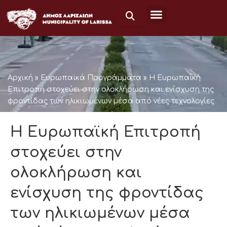
Μετάβαση
στο
περιεχόμενο
Αρχική
»
Ευρωπαϊκά Προγράμματα
»
Η Ευρωπαϊκή
Επιτροπή στοχεύει στην ολοκλήρωση και ενίσχυση της
φροντίδας των ηλικιωμένων μέσα από νέες τεχνολογίες
Η Ευρωπαϊκή Επιτροπή
στοχεύει στην
ολοκλήρωση και
ενίσχυση της φροντίδας
των ηλικιωμένων μέσα