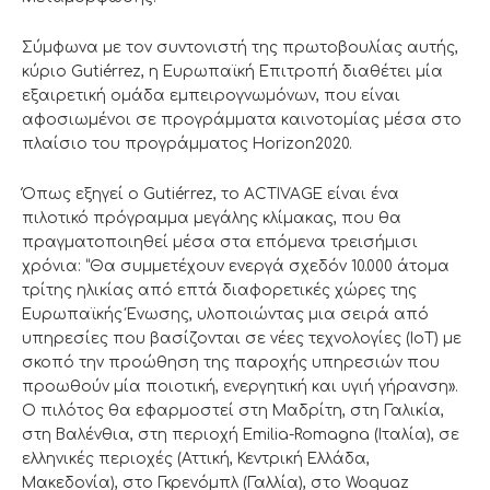
Σύμφωνα με τον συντονιστή της πρωτοβουλίας αυτής,
κύριο Gutiérrez, η Ευρωπαϊκή Επιτροπή διαθέτει μία
εξαιρετική ομάδα εμπειρογνωμόνων, που είναι
αφοσιωμένοι σε προγράμματα καινοτομίας μέσα στο
πλαίσιο του προγράμματος Horizon2020.
Όπως εξηγεί ο Gutiérrez, το ACTIVAGE είναι ένα
πιλοτικό πρόγραμμα μεγάλης κλίμακας, που θα
πραγματοποιηθεί μέσα στα επόμενα τρεισήμισι
χρόνια: “Θα συμμετέχουν ενεργά σχεδόν 10.000 άτομα
τρίτης ηλικίας από επτά διαφορετικές χώρες της
Ευρωπαϊκής Ένωσης, υλοποιώντας μια σειρά από
υπηρεσίες που βασίζονται σε νέες τεχνολογίες (ΙοΤ) με
σκοπό την προώθηση της παροχής υπηρεσιών που
προωθούν μία ποιοτική, ενεργητική και υγιή γήρανση».
Ο πιλότος θα εφαρμοστεί στη Μαδρίτη, στη Γαλικία,
στη Βαλένθια, στη περιοχή Emilia-Romagna (Ιταλία), σε
ελληνικές περιοχές (Αττική, Κεντρική Ελλάδα,
Μακεδονία), στο Γκρενόμπλ (Γαλλία), στο Woquaz