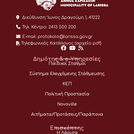
Διεύθυνση:
Ίωνος Δραγούμη 1, 41222
Τηλ. Κέντρο:
2413 500 200
E-mail:
protokolo@larissa.gov.gr
Τηλεφωνικός Κατάλογος (αρχείο pdf)
Δημότης & e-Υπηρεσίες
Παιδικοί Σταθμοί
Σύστημα Ελεγχόμενης Στάθμευσης
ΚΕΠ
Πολιτική Προστασία
Novoville
Αιτήματα/Προτάσεις/Παράπονα
Επισκέπτης
Η Λάρισα