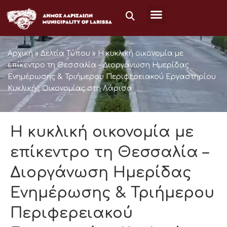
Μετάβαση
στο
περιεχόμενο
Αρχική
»
Δελτία Τύπου
»
Η κυκλική οικονομία με
επίκεντρο τη Θεσσαλία – Διοργάνωση Ημερίδας
Ενημέρωσης & Τριήμερου Περιφερειακού Εργαστηρίου
Κυκλικής Οικονομίας στη Λάρισα
Η κυκλική οικονομία με
επίκεντρο τη Θεσσαλία –
Διοργάνωση Ημερίδας
Ενημέρωσης & Τριήμερου
Περιφερειακού