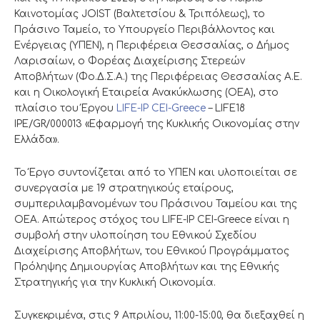
Καινοτομίας JOIST (Βαλτετσίου & Τριπόλεως), το
Πράσινο Ταμείο, το Υπουργείο Περιβάλλοντος και
Ενέργειας (ΥΠΕΝ), η Περιφέρεια Θεσσαλίας, ο Δήμος
Λαρισαίων, ο Φορέας Διαχείρισης Στερεών
Αποβλήτων (Φο.Δ.Σ.Α.) της Περιφέρειας Θεσσαλίας Α.Ε.
και η Οικολογική Εταιρεία Ανακύκλωσης (ΟΕΑ), στο
πλαίσιο του Έργου
LIFE-IP CEI-Greece
– LIFE18
IPE/GR/000013 «Εφαρμογή της Κυκλικής Οικονομίας στην
Ελλάδα».
Το Έργο συντονίζεται από το ΥΠΕΝ και υλοποιείται σε
συνεργασία με 19 στρατηγικούς εταίρους,
συμπεριλαμβανομένων του Πράσινου Ταμείου και της
ΟΕΑ. Απώτερος στόχος του LIFE-IP CEI-Greece είναι η
συμβολή στην υλοποίηση του Εθνικού Σχεδίου
Διαχείρισης Αποβλήτων, του Εθνικού Προγράμματος
Πρόληψης Δημιουργίας Αποβλήτων και της Εθνικής
Στρατηγικής για την Κυκλική Οικονομία.
Συγκεκριμένα, στις 9 Απριλίου, 11:00-15:00, θα διεξαχθεί η