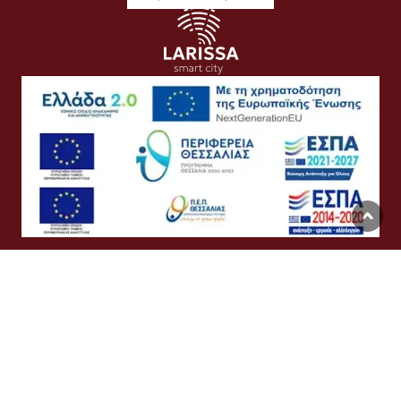
Όροι Χρήσης
Προσωπικά Δεδομένα
Πολιτική Cookies
Προσβασιμότητα
Συχνές Ερωτήσεις
Βοήθεια
Σύνδεση
English
Ελληνικά
©
Δήμος Λαρισαίων