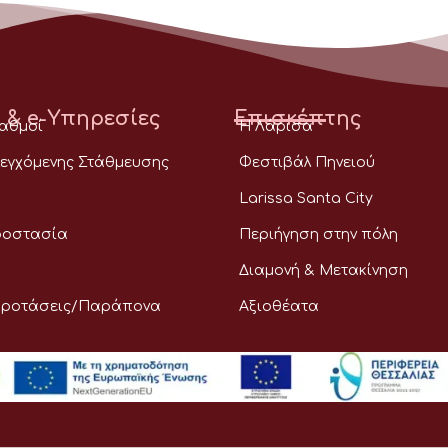
 & e-Υπηρεσίες
Επισκέπτης
ταθμοί
Η Λάρισα
εγχόμενης Στάθμευσης
Φεστιβάλ Πηνειού
Larissa Santa City
ροστασία
Περιήγηση στην πόλη
Διαμονή & Μετακίνηση
Προτάσεις/Παράπονα
Αξιοθέατα