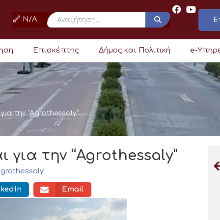
N/A
Ε
ρηση
Επισκέπτης
Δήμος και Πολιτική
e-Υπηρ
ια την “Agrothessaly”
 για την “Agrothessaly”
grothessaly
nkedIn
Email