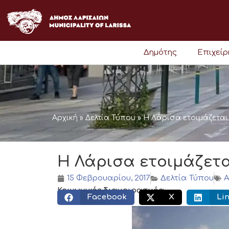
Μετάβαση
στο
περιεχόμενο
Δημότης
Επιχεί
Αρχική
»
Δελτία Τύπου
»
Η Λάρισα ετοιμάζεται γ
Η Λάρισα ετοιμάζεται
15 Φεβρουαρίου, 2017
Δελτία Τύπου
A
Κοινωνικός διαμοιρασμός:
Facebook
X
Li