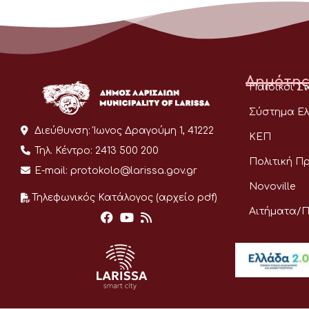
Δημότης
Παιδικοί Σ
Σύστημα Ελ
Διεύθυνση:
Ίωνος Δραγούμη 1, 41222
ΚΕΠ
Τηλ. Κέντρο:
2413 500 200
Πολιτική Π
E-mail:
protokolo@larissa.gov.gr
Novoville
Τηλεφωνικός Κατάλογος (αρχείο pdf)
Αιτήματα/