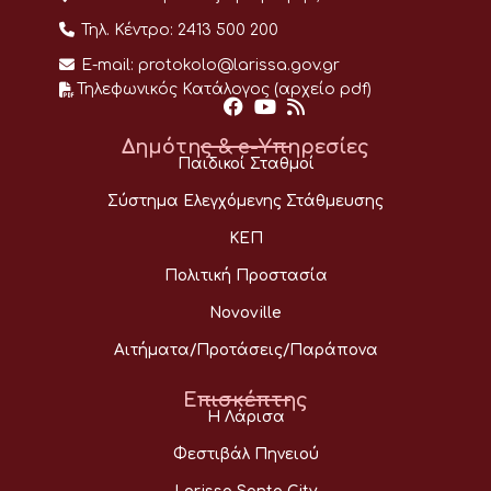
Τηλ. Κέντρο:
2413 500 200
E-mail:
protokolo@larissa.gov.gr
Τηλεφωνικός Κατάλογος (αρχείο pdf)
Δημότης & e-Υπηρεσίες
Παιδικοί Σταθμοί
Σύστημα Ελεγχόμενης Στάθμευσης
ΚΕΠ
Πολιτική Προστασία
Novoville
Αιτήματα/Προτάσεις/Παράπονα
Επισκέπτης
Η Λάρισα
Φεστιβάλ Πηνειού