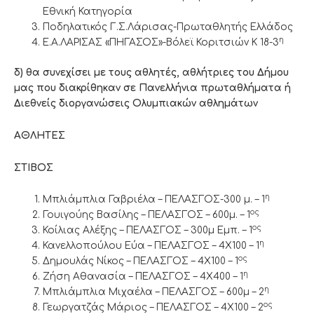
Εθνική Κατηγορία
Ποδηλατικός Γ.Σ.Λάρισας-Πρωταθλητής Ελλάδος
η
Ε.Α.ΛΑΡΙΣΑΣ «ΠΗΓΑΣΟΣ»-Βόλεϊ Κοριτσιών Κ 18-3
δ) θα συνεχίσει με τους αθλητές, αθλήτριες του Δήμου
μας που διακρίθηκαν σε Πανελλήνια πρωταθλήματα ή
Διεθνείς διοργανώσεις Ολυμπιακών αθλημάτων
ΑΘΛΗΤΕΣ
ΣΤΙΒΟΣ
η
Μπλιάμπλια Γαβριέλα – ΠΕΛΑΣΓΟΣ-300 μ. – 1
ος
Γουιγούης Βασίλης – ΠΕΛΑΣΓΟΣ – 600μ. – 1
ος
Κοίλιας Αλέξης – ΠΕΛΑΣΓΟΣ – 300μ Εμπ. – 1
η
Κανελλοπούλου Εύα – ΠΕΛΑΣΓΟΣ – 4Χ100 – 1
ος
Δημουλάς Νίκος – ΠΕΛΑΣΓΟΣ – 4Χ100 – 1
η
Ζήση Αθανασία – ΠΕΛΑΣΓΟΣ – 4Χ400 – 1
η
Μπλιάμπλια Μιχαέλα – ΠΕΛΑΣΓΟΣ – 600μ – 2
ος
Γεωργατζάς Μάριος – ΠΕΛΑΣΓΟΣ – 4Χ100 – 2