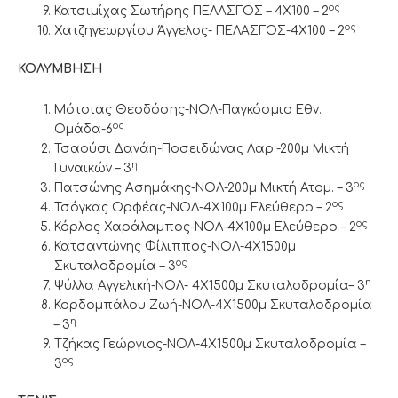
ος
Κατσιμίχας Σωτήρης ΠΕΛΑΣΓΟΣ – 4Χ100 – 2
ος
Χατζηγεωργίου Άγγελος- ΠΕΛΑΣΓΟΣ-4Χ100 – 2
ΚΟΛΥΜΒΗΣΗ
Μότσιας Θεοδόσης-ΝΟΛ-Παγκόσμιο Εθν.
ος
Ομάδα-6
Τσαούσι Δανάη-Ποσειδώνας Λαρ.-200μ Μικτή
η
Γυναικών – 3
ος
Πατσώνης Ασημάκης-ΝΟΛ-200μ Μικτή Ατομ. – 3
ος
Τσόγκας Ορφέας-ΝΟΛ-4Χ100μ Ελεύθερο – 2
ος
Κόρλος Χαράλαμπος-ΝΟΛ-4Χ100μ Ελεύθερο – 2
Κατσαντώνης Φίλιππος-ΝΟΛ-4Χ1500μ
ος
Σκυταλοδρομία – 3
η
Ψύλλα Αγγελική-ΝΟΛ- 4Χ1500μ Σκυταλοδρομία– 3
Κορδομπάλου Ζωή-ΝΟΛ-4Χ1500μ Σκυταλοδρομία
η
– 3
Τζήκας Γεώργιος-ΝΟΛ-4Χ1500μ Σκυταλοδρομία –
ος
3