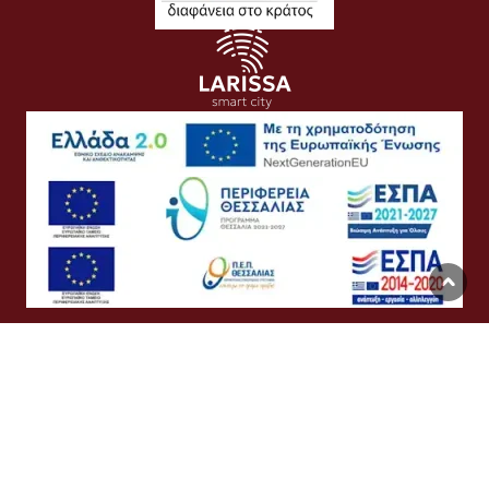
Όροι Χρήσης
Προσωπικά Δεδομένα
Πολιτική Cookies
Προσβασιμότητα
Συχνές Ερωτήσεις
Βοήθεια
Σύνδεση
English
Ελληνικά
©
Δήμος Λαρισαίων