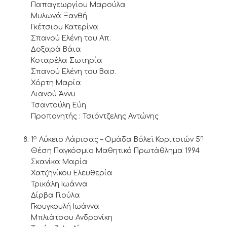
Παπαγεωργίου Μαρούλα
Μυλωνά Ξανθή
Γκέτσιου Κατερίνα
Σπανού Ελένη του Απ.
Δοξαρά Βάια
Κoταρέλα Σωτηρία
Σπανού Ελένη του Βασ.
Χόρτη Μαρία
Λιανού Άννυ
Τσαντούλη Εύη
Προπονητής : Τσιόντζελης Αντώνης
ο
η
1
Λύκειο Λάρισας – Ομάδα Βόλεϊ Κοριτσιών 5
Θέση Παγκόσμιο Μαθητικό Πρωτάθλημα 1994
Σκανίκα Μαρία
Χατζηνίκου Ελευθερία
Τρικάλη Ιωάννα
Δίρβα Γιούλα
Γκουγκουλή Ιωάννα
Μπλιάτσου Ανδρονίκη