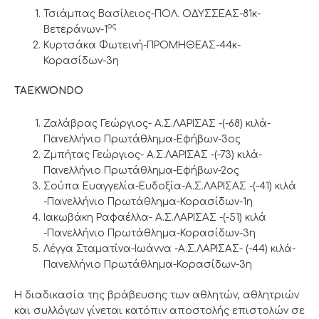
Τσιάμπας Βασίλειος-ΠΟΛ. ΟΔΥΣΣΕΑΣ-81κ-
ος
Βετεράνων-1
Κυρτσάκα Φωτεινή-ΠΡΟΜΗΘΕΑΣ-44κ-
Κορασίδων-3η
TAEKWOΝDO
Ζαλάβρας Γεώργιος- Α.Σ.ΛΑΡΙΣΑΣ -(-68) κιλά-
Πανελλήνιο Πρωτάθλημα-Εφήβων-3ος
Ζμπήτας Γεώργιος- Α.Σ.ΛΑΡΙΣΑΣ -(-73) κιλά-
Πανελλήνιο Πρωτάθλημα-Εφήβων-2ος
Σούπα Ευαγγελία-Ευδοξία-Α.Σ.ΛΑΡΙΣΑΣ -(-41) κιλά
-Πανελλήνιο Πρωτάθλημα-Κορασίδων-1η
Ιακωβάκη Ραφαέλλα- Α.Σ.ΛΑΡΙΣΑΣ -(-51) κιλά
-Πανελλήνιο Πρωτάθλημα-Κορασίδων-3η
Λέγγα Σταματίνα-Ιωάννα -Α.Σ.ΛΑΡΙΣΑΣ- (-44) κιλά-
Πανελλήνιο Πρωτάθλημα-Κορασίδων-3η
Η διαδικασία της βράβευσης των αθλητών, αθλητριών
και συλλόγων γίνεται κατόπιν αποστολής επιστολών σε