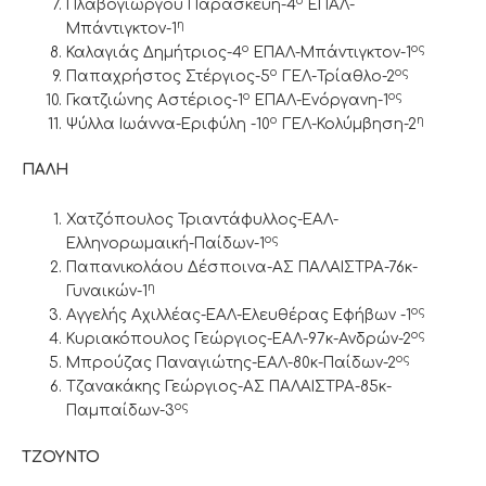
ο
Πλαβογιώργου Παρασκευή-4
ΕΠΑΛ-
η
Μπάντιγκτον-1
ο
ος
Καλαγιάς Δημήτριος-4
ΕΠΑΛ-Μπάντιγκτον-1
ο
ος
Παπαχρήστος Στέργιος-5
ΓΕΛ-Τρίαθλο-2
ο
ος
Γκατζιώνης Αστέριος-1
ΕΠΑΛ-Ενόργανη-1
ο
η
Ψύλλα Ιωάννα-Εριφύλη -10
ΓΕΛ-Κολύμβηση-2
ΠΑΛΗ
Χατζόπουλος Τριαντάφυλλος-ΕΑΛ-
ος
Ελληνορωμαική-Παίδων-1
Παπανικολάου Δέσποινα-ΑΣ ΠΑΛΑΙΣΤΡΑ-76κ-
η
Γυναικών-1
ος
Αγγελής Αχιλλέας-ΕΑΛ-Ελευθέρας Εφήβων -1
ος
Κυριακόπουλος Γεώργιος-ΕΑΛ-97κ-Ανδρών-2
ος
Μπρούζας Παναγιώτης-ΕΑΛ-80κ-Παίδων-2
Τζανακάκης Γεώργιος-ΑΣ ΠΑΛΑΙΣΤΡΑ-85κ-
ος
Παμπαίδων-3
ΤΖΟΥΝΤΟ