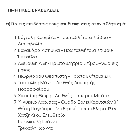
ΤΙΜΗΤΙΚΕΣ ΒΡΑΒΕΥΣΕΙΣ
α) Για τις επιδόσεις τους και διακρίσεις στον αθλητισμό:
Βόγγολη Κατερίνα – Πρωταθλήτρια Στίβου –
Δισκοβολία
Βανακάρα Ασημίνα – Πρωταθλήτρια Στίβου-
Έπταθλο
Αλεξούλη Λίλη- Πρωταθλήτρια Στίβου-Άλμα εις
μήκος
Γεωργιάδου Θεοπίστη – Πρωταθλήτρια Σκι
Τσιοφλίκη Μάχη – Διεθνής Διαιτητής
Ποδοσφαίρου
Χασιώτη Θώμη – Διεθνής παίκτρια Μπάσκετ
ο
η
1
Λύκειο Λάρισας – Ομάδα Βόλεϊ Κοριτσιών 3
Θέση Παγκόσμιο Μαθητικό Πρωτάθλημα 1996
Χατζηνίκου Ελευθερία
Γκουγκουλή Ιωάννα
Τρικκάλη Ιωάννα