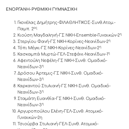
ΕΝΟΡΓΑΝΗ-ΡΥΘΜΙΚΗ ΓΥΜΝΑΣΙΚΗ
Γκονέλας Δημήτρης-ΦΙΛΑΘΛΗΤΙΚΟΣ-Συνθ.Ατομ.-
ος
Παμπ. 2
η
Κιούση Μαγδαληνή-ΓΣ ΝΙΚΗ-Ensemble-Γυναικών-2
η
Στεργίου Φανή-ΓΣ ΝΙΚΗ-Κορίνες-Νεανίδων-2
η
Τόπι Μέγκι-ΓΣ ΝΙΚΗ-Κορίνες-Νεανίδων-2
η
Κασκαμπά Μυρτώ-ΓΕΛ-Στεφάνι-Νεανίδων-1
Αφεντούλη Νεφέλη-ΓΣ ΝΙΚΗ-Συνθ. Ομαδικό-
η
Νεανίδων-3
Δρόσου Άρτεμις-ΓΣ ΝΙΚΗ-Συνθ. Ομαδικό-
η
Νεανίδων-3
Καρκαντού Στυλιανή-ΓΣ ΝΙΚΗ-Συνθ. Ομαδικό-
η
Νεανίδων-3
Σταμάτη Ευανθία-ΓΣ ΝΙΚΗ-Συνθ. Ομαδικό-
η
Νεανίδων-3
Αργυροπούλου Ελένη-ΓΕΛ-Συνθ. Ατομικό-
Γυναικών-2η
Τσιούρβα Στυλιανή-ΓΕΛ-Συνθ. Ατομικό-