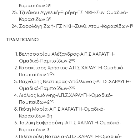
η
Κορασίδων 3
Τζινάκου Αγγελική-Ειρήνη-ΓΣ ΝΙΚΗ-Συν. Ομαδικό-
η
Κορασίδων 3
η
Σοφολόγη Ζωή- ΓΣ ΝΙΚΗ-Συνθ. Ατομ.-Κορασίδων-1
ΤΡΑΜΠΟΛΙΝΟ
Βελησσαρίου Αλέξανδρος-Α.Π.Σ.ΧΑΡΑΥΓΗ-
ος
Ομαδικό-Παμπαίδων-2
Καρακίτσος Χρήστος-Α.Π.Σ.ΧΑΡΑΥΓΗ-Ομαδικό-
Ος
Παμπαίδων-2
Βαχνάρης Νεστωρας-Απόλλωνας-Α.Π.Σ.ΧΑΡΑΥΓΗ-
ος
Ομαδικό-Παμπαίδων-2
Λιόλιος Ιωάννης-Α.Π.Σ.ΧΑΡΑΥΓΗ-Ομαδικό-
ος
Παμπαίδων-2
Γκότη Μαρία-Α.Π.Σ.ΧΑΡΑΥΓΗ-Ομαδικό-
Κορασίδων-3η
Τσιλίκη Ευφροσύνη
-Α.Π.Σ.ΧΑΡΑΥΓΗ-Ομαδικό-
η
Κορασίδων-3
Πιλτσιούλη Ναταλία-Α.Π.Σ.ΧΑΡΑΥΓΗ-Ομαδικό-