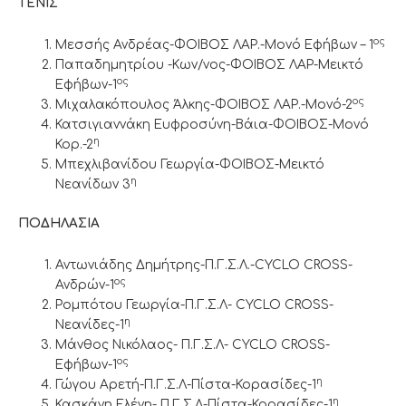
ΤΕΝΙΣ
ος
Μεσσής Ανδρέας-ΦΟΙΒΟΣ ΛΑΡ.-Μονό Εφήβων – 1
Παπαδημητρίου -Κων/νος-ΦΟΙΒΟΣ ΛΑΡ-Μεικτό
ος
Εφήβων-1
ος
Μιχαλακόπουλος Άλκης-ΦΟΙΒΟΣ ΛΑΡ.-Μονό-2
Κατσιγιαννάκη Ευφροσύνη-Βάια-ΦΟΙΒΟΣ-Μονό
η
Κορ.-2
Μπεχλιβανίδου Γεωργία-ΦΟΙΒΟΣ-Μεικτό
η
Νεανίδων 3
ΠΟΔΗΛΑΣΙΑ
Αντωνιάδης Δημήτρης-Π.Γ.Σ.Λ.-CYCLO CROSS-
ος
Ανδρών-1
Ρομπότου Γεωργία-Π.Γ.Σ.Λ- CYCLO CROSS-
η
Νεανίδες-1
Μάνθος Νικόλαος- Π.Γ.Σ.Λ- CYCLO CROSS-
ος
Εφήβων-1
η
Γώγου Αρετή-Π.Γ.Σ.Λ-Πίστα-Κορασίδες-1
η
Κασκάνη Ελένη- Π.Γ.Σ.Λ-Πίστα-Κορασίδες-1