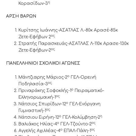
η
Κορασίδων-3
ΑΡΣΗ ΒΑΡΩΝ
Κυρίτσης Ιωάννης-ΑΣΑΤΛΑΣ Λ.-80κ Αρασέ-85κ
ος
Ζετε-Εφήβων 2
Στρατής Παρασκευάς-ΑΣΑΤΛΑΣ Λ-110κ Αρασε-130κ
ος
Ζετε-Εφήβων-2
ΠΑΝΕΛΛΗΝΙΟΙ ΣΧΟΛΙΚΟΙ ΑΓΩΝΕΣ
ο
Μάντζιαρης Μάριος-2
ΓΕΛ-Ορεινή
ος
Ποδηλασία-3
ο
Πριναράκης Σοφοκλής-1
Πειραματικό-
ος
Ελληνορωμαική-1
ο
Νάτσιος Σπυρίδων-12
ΓΕΛ-Ενόργανη
ος
Γυμναστική-1
ο
η
Νάτσιου Ειρήνη-12
ΓΕΛ-Κολύμβηση-2
ο
ος
Βαλιάκος Ηλίας-4
ΓΕΛ-Τζούντο-2
ο
ος
Αγγελής Αχιλλέας-4
ΕΠΑΛ-Πάλη-1