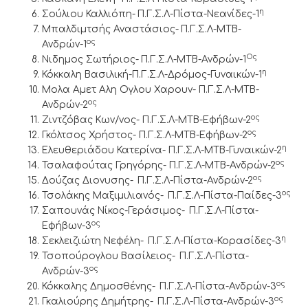
η
Σούλιου Καλλιόπη-
Π.Γ.Σ.Λ-Πίστα-Νεανίδες-1
Μπαλδιμτσής Αναστάσιος-
Π.Γ.Σ.Λ-ΜΤΒ-
ος
Ανδρών-1
Ος
Νιδημος Σωτήριος-
Π.Γ.Σ.Λ-ΜΤΒ-Ανδρών-1
η
Κόκκαλη Βασιλική-Π.Γ.Σ.Λ-Δρόμος-Γυναικών-1
Μολα Αμετ Αλη Ογλου Χαρουν- Π.Γ.Σ.Λ-ΜΤΒ-
ος
Ανδρών-2
ος
Ζιντζόβας Κων/νος- Π.Γ.Σ.Λ-ΜΤΒ-Εφήβων-2
ος
Γκόλτσος Χρήστος- Π.Γ.Σ.Λ-ΜΤΒ-Εφήβων-2
η
Ελευθεριάδου Κατερίνα- Π.Γ.Σ.Λ-ΜΤΒ-Γυναικών-2
ος
Τσαλαφούτας Γρηγόρης- Π.Γ.Σ.Λ-ΜΤΒ-Ανδρών-2
ος
Δούζας Διονυσης-
Π.Γ.Σ.Λ-Πίστα-Ανδρών-2
ος
Τσολάκης Μαξιμιλιανός-
Π.Γ.Σ.Λ-Πίστα-Παίδες-3
Σαπουνάς Νίκος-Γεράσιμος-
Π.Γ.Σ.Λ-Πίστα-
ος
Εφήβων-3
η
Σεκλειζιώτη Νεφέλη-
Π.Γ.Σ.Λ-Πίστα-Κορασίδες-3
Τσοπούρογλου Βασίλειος-
Π.Γ.Σ.Λ-Πίστα-
ος
Ανδρών-3
ος
Κόκκαλης Δημοσθένης-
Π.Γ.Σ.Λ-Πίστα-Ανδρών-3
ος
Γκαλιούρης Δημήτρης-
Π.Γ.Σ.Λ-Πίστα-Ανδρών-3