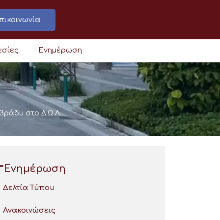
πικοινωνία
εσίες
Ενημέρωση
βράδυ στο Δ.Ω.Λ.
Ενημέρωση
Δελτία Τύπου
Ανακοινώσεις