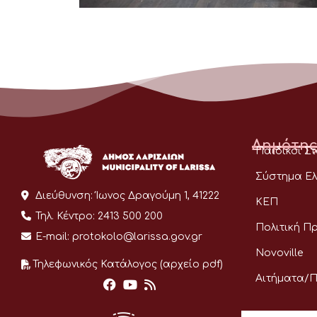
Δημότης
Παιδικοί Σ
Σύστημα Ελ
Διεύθυνση:
Ίωνος Δραγούμη 1, 41222
ΚΕΠ
Τηλ. Κέντρο:
2413 500 200
Πολιτική Π
E-mail:
protokolo@larissa.gov.gr
Novoville
Τηλεφωνικός Κατάλογος (αρχείο pdf)
Αιτήματα/