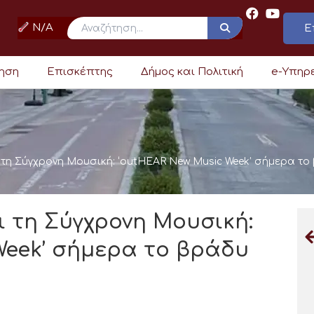
N/A
Ε
ρηση
Επισκέπτης
Δήμος και Πολιτική
e-Υπηρ
τη Σύγχρονη Μουσική: ‘outHEAR New Music Week’ σήμερα το 
 τη Σύγχρονη Μουσική:
Week’ σήμερα το βράδυ