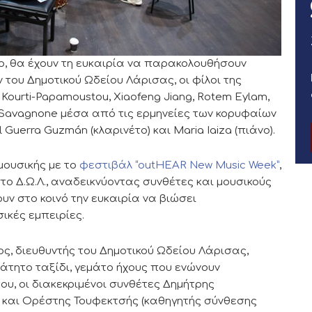
ο, θα έχουν τη ευκαιρία να παρακολουθήσουν
 του Δημοτικού Ωδείου Λάρισας, οι φίλοι της
 Kourti-Papamoustou, Xiaofeng Jiang, Rotem Eylam,
le Savagnone μέσα από τις ερμηνείες των κορυφαίων
 Guerra Guzmán (κλαρινέτο) και Maria Iaiza (πιάνο).
μουσικής με το
φεστιβάλ “outHEAR New Music Week”
,
το Δ.Ω.Λ., αναδεικνύοντας συνθέτες και μουσικούς
υν στο κοινό την ευκαιρία να βιώσει
ικές εμπειρίες.
ς, διευθυντής του Δημοτικού Ωδείου Λάρισας,
τητο ταξίδι, γεμάτο ήχους που ενώνουν
ου, οι διακεκριμένοι συνθέτες Δημήτρης
και Ορέστης Τουφεκτσής (καθηγητής σύνθεσης