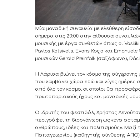
Μία μοναδική συναυλία με ελεύθερη είσοδ
σήμερα στις 20:00 στην αίθουσα συναυλιών
μουσικής με έργα συνθετών όπως οι Vasiliki
Pavlos Katsivelis, Evans Koçja και Emanue
μουσικών Gerald Preinfalk (σαξόφωνα), Dácil
Η Λάρισα βιώνει τον κόσμο της σύγχρονης 
που λαμβάνει χώρα εδώ και λίγες ημέρες σ
από όλο τον κόσμο, οι οποίοι θα προσφέρο
πρωτοποριακούς ήχους και μοναδικές μουσ
Ο ιδρυτής του φεστιβάλ, Χρήστος Λενούτσο
περιγράφει τη διοργάνωση ως «ένα ασταμά
ανθρώπους, ιδέες και πολιτισμούς». Μαζί τ
Παπαγεωργίου (καθηγητής σύνθεσης ΑΠΘ) 