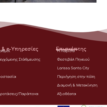
 & e-Υπηρεσίες
Επισκέπτης
ταθμοί
Η Λάρισα
εγχόμενης Στάθμευσης
Φεστιβάλ Πηνειού
Larissa Santa City
ροστασία
Περιήγηση στην πόλη
Διαμονή & Μετακίνηση
Προτάσεις/Παράπονα
Αξιοθέατα