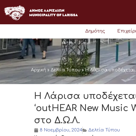
Μετάβαση
στο
περιεχόμενο
Δημότης
Επιχεί
Αρχική
»
Δελτία Τύπου
»
Η Λάρισα υποδέχεται 
Η Λάρισα υποδέχεται
‘outHEAR New Music 
στο Δ.Ω.Λ.
8 Νοεμβρίου, 2024
Δελτία Τύπου