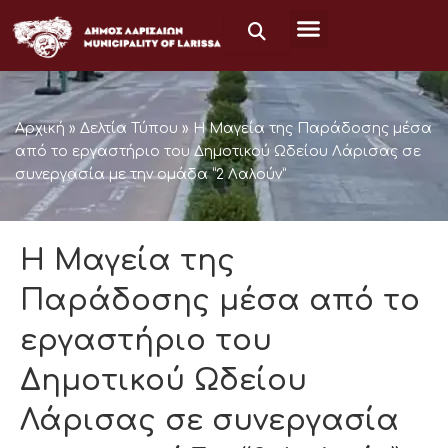
Μετάβαση
στο
περιεχόμενο
Αρχική
»
Δελτία Τύπου
»
Η Μαγεία της Παράδοσης μέσα
από το εργαστήριο του Δημοτικού Ωδείου Λάρισας σε
συνεργασία με την ομάδα “2 Λαλούν”
Η Μαγεία της
Παράδοσης μέσα από το
εργαστήριο του
Δημοτικού Ωδείου
Λάρισας σε συνεργασία