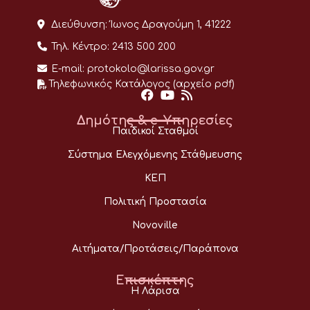
Διεύθυνση:
Ίωνος Δραγούμη 1, 41222
Τηλ. Κέντρο:
2413 500 200
E-mail:
protokolo@larissa.gov.gr
Τηλεφωνικός Κατάλογος (αρχείο pdf)
Δημότης & e-Υπηρεσίες
Παιδικοί Σταθμοί
Σύστημα Ελεγχόμενης Στάθμευσης
ΚΕΠ
Πολιτική Προστασία
Novoville
Αιτήματα/Προτάσεις/Παράπονα
Επισκέπτης
Η Λάρισα