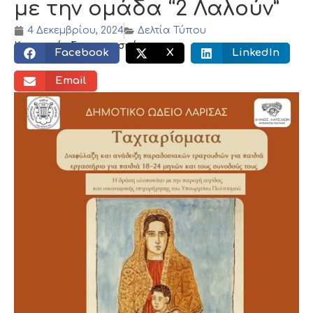
με την ομάδα “2 Λαλούν”
4 Δεκεμβρίου, 2024
Δελτία Τύπου
Κοινωνικός διαμοιρασμός:
Facebook
X
LinkedIn
Email