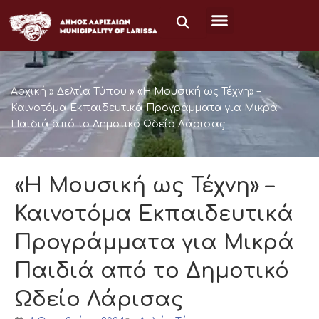
Μετάβαση
στο
περιεχόμενο
Αρχική
»
Δελτία Τύπου
»
«Η Μουσική ως Τέχνη» –
Καινοτόμα Εκπαιδευτικά Προγράμματα για Μικρά
Παιδιά από το Δημοτικό Ωδείο Λάρισας
«Η Μουσική ως Τέχνη» –
Καινοτόμα Εκπαιδευτικά
Προγράμματα για Μικρά
Παιδιά από το Δημοτικό
Ωδείο Λάρισας