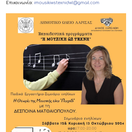
Επικοινωνία
:
imousikiwstexnidwl@gmail.com