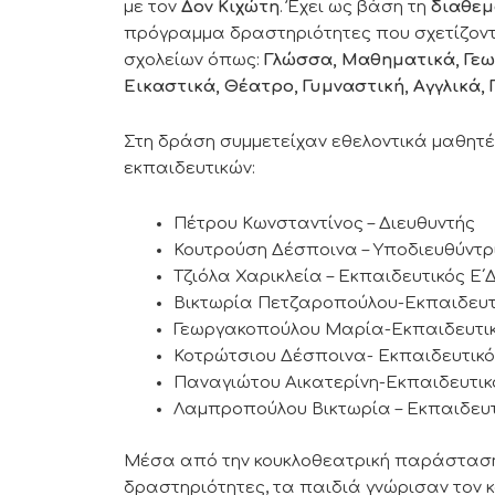
με τον
Δον Κιχώτη
. Έχει ως βάση τη
διαθεμ
πρόγραμμα δραστηριότητες που σχετίζοντα
σχολείων όπως:
Γλώσσα, Μαθηματικά, Γεω
Εικαστικά, Θέατρο, Γυμναστική, Αγγλικά, Γ
Στη δράση συμμετείχαν εθελοντικά μαθητέ
εκπαιδευτικών:
Πέτρου Κωνσταντίνος – Διευθυντής
Κουτρούση Δέσποινα – Υποδιευθύντρι
Τζιόλα Χαρικλεία – Εκπαιδευτικός Ε΄Δ
Βικτωρία Πετζαροπούλου-Εκπαιδευτι
Γεωργακοπούλου Μαρία-Εκπαιδευτικ
Κοτρώτσιου Δέσποινα- Εκπαιδευτικός
Παναγιώτου Αικατερίνη-Εκπαιδευτικ
Λαμπροπούλου Βικτωρία – Εκπαιδευτ
Μέσα από την κουκλοθεατρική παράσταση,
δραστηριότητες, τα παιδιά γνώρισαν τον 