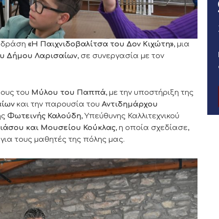
ή δράση
«Η Παιχνιδοβαλίτσα του Δον Κιχώτη»
, μια
ου Δήμου Λαρισαίων
, σε συνεργασία με τον
ρους του
Μύλου του Παππά
, με την υποστήριξη της
αίων
και την παρουσία του
Αντιδημάρχου
ης
Φωτεινής Καλούδη
, Υπεύθυνης Καλλιτεχνικού
ιάσου και Μουσείου Κούκλας
, η οποία σχεδίασε,
για τους μαθητές της πόλης μας.