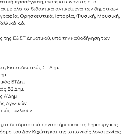
ατική προσέγγιση
, ενσωματώνοντας στο
ι με όλα τα διδακτικά αντικείμενα των δημοτικών
γραφία, Θρησκευτικά, Ιστορία, Φυσική, Μουσική,
αλλικά κ.ά.
ς της Ε&ΣΤ Δημοτικού, υπό την καθοδήγηση των
α, Εκπαιδευτικός ΣΤ΄Δημ.
ημ.
κός Β1΄Δημ.
ός Β2΄Δημ.
 Α΄Δημ.
ός Αγγλικών
ικός Γαλλικών
τα διαδραστικά εργαστήρια και τις δημιουργικές
κόσμο του
Δον Κιχώτη
και της ισπανικής λογοτεχνίας