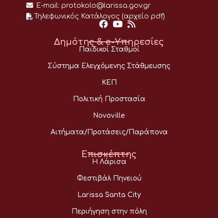
E-mail:
protokolo@larissa.gov.gr
Τηλεφωνικός Κατάλογος (αρχείο pdf)
Δημότης & e-Υπηρεσίες
Παιδικοί Σταθμοί
Σύστημα Ελεγχόμενης Στάθμευσης
ΚΕΠ
Πολιτική Προστασία
Novoville
Αιτήματα/Προτάσεις/Παράπονα
Επισκέπτης
Η Λάρισα
Φεστιβάλ Πηνειού
Larissa Santa City
Περιήγηση στην πόλη