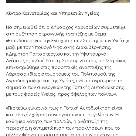
Κέντρο Καινοτομίας και Υπηρεσιών Υγείας
Να σημειωθεί ότι ο Δήμαρχος Λαρισαίων συμμετείχε
στη συζήτηση στρογγυλής τραπέζης με θέμα
«Επενδύσεις για την Ενίσχυση των Συστημάτων Υγείας»,
μαζί με τον Υπουργό Ψηφιακής Διακυβέρνησης,
κ.Δημήτρη Παπαστεργίου και την Υφυπουργό
Ανάπτυξης, κ.Ζωή Ράπτη. Στην ομιλία του, ο κ.Μαμάκος
επικεντρώθηκε στις προοπτικές ανάπτυξης της
Λάρισας, ιδίως στους τομείς του Πολιτισμού, της
Αγροδιατροφής και της Υγείας, ενώ υπογράμμισε τη
σημασία των συνεργειών της Τοπικής Αυτοδιοίκησης
με τους φορείς Υγείας, προς όφελος των πολιτών.
«Πιστεύω ειλικρινά πως η Τοπική Αυτοδιοίκηση είναι
κατ’ εξοχήν χώρος συνεργασιών και συγκλίσεων. Η
καθημερινότητα των πολιτών, η ανάπτυξη της
περιοχής, η αντιμετώπιση των προκλήσεων που το
μέλλον φέρνει μπροστά μας, απαιτούν συνέργειες,