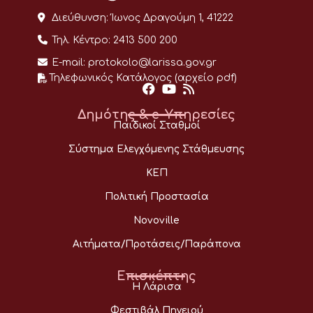
Διεύθυνση:
Ίωνος Δραγούμη 1, 41222
Τηλ. Κέντρο:
2413 500 200
E-mail:
protokolo@larissa.gov.gr
Τηλεφωνικός Κατάλογος (αρχείο pdf)
Δημότης & e-Υπηρεσίες
Παιδικοί Σταθμοί
Σύστημα Ελεγχόμενης Στάθμευσης
ΚΕΠ
Πολιτική Προστασία
Novoville
Αιτήματα/Προτάσεις/Παράπονα
Επισκέπτης
Η Λάρισα
Φεστιβάλ Πηνειού