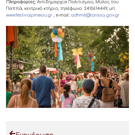
Πληροφορίες:
Αντιδημαρχία Πολιτισμού, Μύλος του
Παππά, κεντρικό κτήριο, τηλέφωνο: 2410614449, url:
www.festivalpineiou.gr
, e-mail:
adhm6@larissa.gov.gr