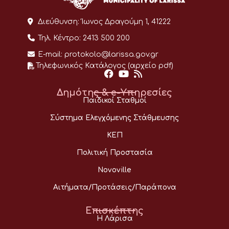
Διεύθυνση:
Ίωνος Δραγούμη 1, 41222
Τηλ. Κέντρο:
2413 500 200
E-mail:
protokolo@larissa.gov.gr
Τηλεφωνικός Κατάλογος (αρχείο pdf)
Δημότης & e-Υπηρεσίες
Παιδικοί Σταθμοί
Σύστημα Ελεγχόμενης Στάθμευσης
ΚΕΠ
Πολιτική Προστασία
Novoville
Αιτήματα/Προτάσεις/Παράπονα
Επισκέπτης
Η Λάρισα