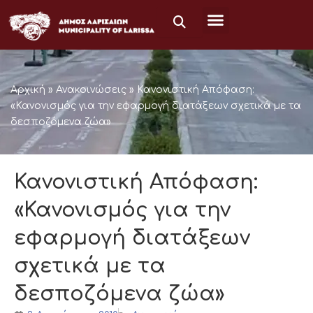
Μετάβαση
στο
περιεχόμενο
Αρχική
»
Ανακοινώσεις
»
Κανονιστική Απόφαση:
«Κανονισμός για την εφαρμογή διατάξεων σχετικά με τα
δεσποζόμενα ζώα»
Κανονιστική Απόφαση:
«Κανονισμός για την
εφαρμογή διατάξεων
σχετικά με τα
δεσποζόμενα ζώα»