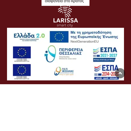
Όροι Χρήσης
Προσωπικά Δεδομένα
Πολιτική Cookies
Προσβασιμότητα
Συχνές Ερωτήσεις
Βοήθεια
Σύνδεση
English
Ελληνικά
©
Δήμος Λαρισαίων