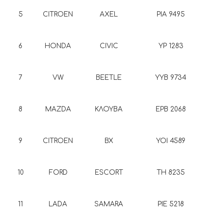
5
CITROEN
AXEL
PIA 9495
6
HONDA
CIVIC
ΥΡ 1283
7
VW
BEETLE
YYB 9734
8
MAZDA
ΚΛΟΥΒΑ
ΕΡΒ 2068
9
CITROEN
BX
ΥΟΙ 4589
10
FORD
ESCORT
TH 8235
11
LADA
SAMARA
PIE 5218