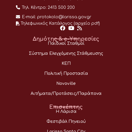
Τηλ. Κέντρο:
2413 500 200
E-mail:
protokolo@larissa.gov.gr
Τηλεφωνικός Κατάλογος (αρχείο pdf)
Δημότης & e-Υπηρεσίες
Παιδικοί Σταθμοί
Σύστημα Ελεγχόμενης Στάθμευσης
ΚΕΠ
Πολιτική Προστασία
Novoville
Αιτήματα/Προτάσεις/Παράπονα
Επισκέπτης
Η Λάρισα
Φεστιβάλ Πηνειού
Larissa Santa City