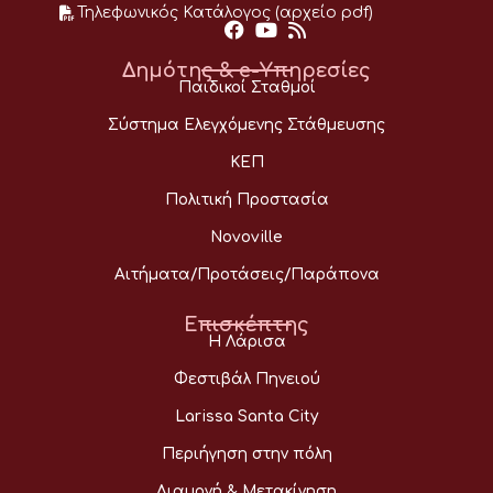
Τηλεφωνικός Κατάλογος (αρχείο pdf)
Δημότης & e-Υπηρεσίες
Παιδικοί Σταθμοί
Σύστημα Ελεγχόμενης Στάθμευσης
ΚΕΠ
Πολιτική Προστασία
Novoville
Αιτήματα/Προτάσεις/Παράπονα
Επισκέπτης
Η Λάρισα
Φεστιβάλ Πηνειού
Larissa Santa City
Περιήγηση στην πόλη
Διαμονή & Μετακίνηση