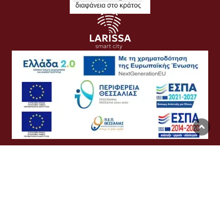
Όροι Χρήσης
Προσωπικά Δεδομένα
Πολιτική Cookies
Προσβασιμότητα
Συχνές Ερωτήσεις
Βοήθεια
Σύνδεση
English
Ελληνικά
©
Δήμος Λαρισαίων