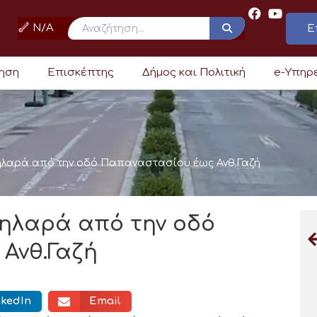
N/A
Ε
ρηση
Επισκέπτης
Δήμος και Πολιτική
e-Υπηρ
ηλαρά από την οδό Παπαναστασίου έως Ανθ.Γαζή
δηλαρά από την οδό
Ανθ.Γαζή
nkedIn
Email