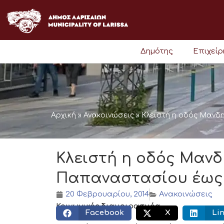
Μετάβαση
στο
περιεχόμενο
Δημότης
Επιχεί
Αρχική
»
Ανακοινώσεις
»
Κλειστή η οδός Μανδ
Κλειστή η οδός Μαν
Παπαναστασίου έως 
20 Φεβρουαρίου, 2014
Ανακοινώσεις
Κοινωνικός διαμοιρασμός:
Facebook
X
Li