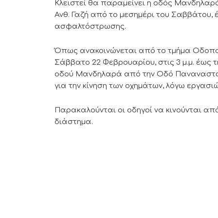
Κλειστεί θα παραμείνει η οδός Μανδηλαρ
Ανθ. Γαζή από το μεσημέρι του Σαββάτου, 
ασφαλτόστρωσης.
Όπως ανακοινώνεται από το τμήμα Οδοποι
Σάββατο 22 Φεβρουαρίου, στις 3 μ.μ. έως τ
οδού Μανδηλαρά από την Οδό Παναναστασίο
για την κίνηση των οχημάτων, λόγω εργα
Παρακαλούνται οι οδηγοί να κινούνται από
διάστημα.