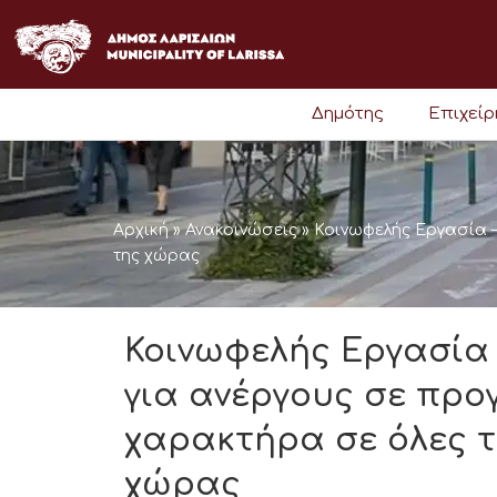
Μετάβαση
στο
περιεχόμενο
Δημότης
Επιχεί
Αρχική
»
Ανακοινώσεις
»
Κοινωφελής Εργασία 
της χώρας
Κοινωφελής Εργασία
για ανέργους σε πρ
χαρακτήρα σε όλες τ
χώρας