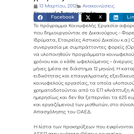
13 Μαρτίου, 2012
Ανακοινώσεις
Κοινωνικός διαμοιρασμός:
Facebook
X
Li
Το πρόγραμμα Κοινωφελής Εργασία αφορά
που δημιουργούνται σε Δικαιούχους – Φορ
Ιδρύματα, Εταιρείες Αστικού Δικαίου κ.α.
συνεργασία με συμπράττοντες φορείς (Οργ
να υλοποιηθούν προγράμματα κοινωφελού
χρόνου και ο κάθε ωφελούμενος – άνεργος 
μήνες (μέσα σε διάστημα 12 μηνών). Η κα
ειδικότητας και επαγγελματικής εξειδίκ
κοινωφελούς εργασίας, τα οποία υλοποιο
χρηματοδοτούνται από το ΕΠ «Ανάπτυξη Αν
ημερησίως και δεν θα ξεπερνάει τα 625 ε
και εργαζόμενου) των μισθωτών, στο σύνο
Απασχόλησης του ΟΑΕΔ.
Η λίστα των προκηρύξεων που εγκρίνονται