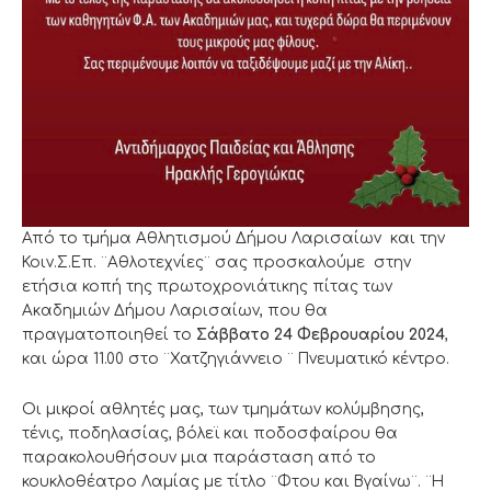
Από το τμήμα Αθλητισμού Δήμου Λαρισαίων και την
Κοιν.Σ.Επ. ¨Αθλοτεχνίες¨ σας προσκαλούμε στην
ετήσια κοπή της πρωτοχρονιάτικης πίτας των
Ακαδημιών Δήμου Λαρισαίων, που θα
πραγματοποιηθεί το
Σάββατο 24 Φεβρουαρίου 2024
,
και ώρα 11.00 στο ¨Χατζηγιάννειο ¨ Πνευματικό κέντρο.
Οι μικροί αθλητές μας, των τμημάτων κολύμβησης,
τένις, ποδηλασίας, βόλεϊ και ποδοσφαίρου θα
παρακολουθήσουν μια παράσταση από το
κουκλοθέατρο Λαμίας με τίτλο ¨Φτου και Βγαίνω¨. ¨Η