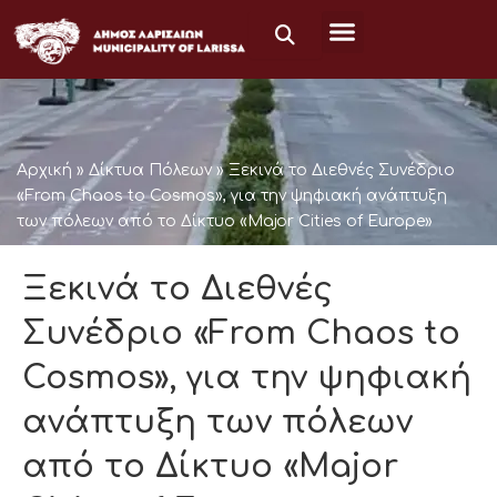
Μετάβαση
στο
περιεχόμενο
Αρχική
»
Δίκτυα Πόλεων
»
Ξεκινά το Διεθνές Συνέδριο
«From Chaos to Cosmos», για την ψηφιακή ανάπτυξη
των πόλεων από το Δίκτυο «Major Cities of Europe»
Ξεκινά το Διεθνές
Συνέδριο «From Chaos to
Cosmos», για την ψηφιακή
ανάπτυξη των πόλεων
από το Δίκτυο «Major