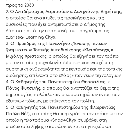
προς το 2030.
2.
Ο Αντιδήμαρχος Λαρισαίων κ. Δεληγιάννης Δημήτρης
,
ο οποίος θα αναπτύξει τις προκλήσεις και τις
δυσκολίες που έχει αντιμετωπίσει ο Δήμος της
Λάρισας, από την εφαρμογή του Προγράμματος
«Larissa- Learning City».
3.
Ο Πρόεδρος της Πανελλήνιας Ένωσης Γενικών
Γραμματέων Τοπικής Αυτοδιοίκησης «Κλεισθένης», κ.
Μιχάλης Χριστάκης
, ο οποίος θα εξηγήσει τον τρόπο
με τον οποίο η τεχνολογία «blockchain» ενισχύει τη
συστημική ανθεκτικότητα της κεντρικής και της τοπικής
διοίκησης, απέναντι στο «Χάος» των νέων τεχνολογιών.
4.
Ο Καθηγητής του Πανεπιστημίου Θεσσαλίας, κ.
Πάνος Φυτσιλής
, ο οποίος θα αναπτύξει το θέμα της
δημιουργίας πολύπλοκων οικοσυστημάτων εντός των
έξυπνων πόλεων, με επίκεντρο τον πολίτη.
5.
Ο Καθηγητής του Πανεπιστημίου της Φλωρεντίας,
Παόλο Νέζι
, ο οποίος θα περιγράψει τον τρόπο με τον
οποίο η πλατφόρμα «Snap4City», συμβάλει στη
διαδικασία λήψης αποφάσεων και στην εξεύρεση