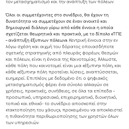
τον μετασχηματισμό και την ανάπτυξη των πόλεων.
Όλοι οι συμμετέχοντες στο συνέδριο, θα έχουν τη
δυνατότητα να συμμετέχουν σε έναν ανοικτό και
δημιουργικό διάλογο γύρω από κάθε έννοια η οποία
σχετίζεται θεωρητικά και πρακτικά, με το δίπολο «ΤΠΕ
– ανάπτυξη έξυπνων πόλεων»
. Κεντρική έννοια στην εν
λόγω σχέση και αιχμή του δόρατος οποιασδήποτε
σχετικής στρατηγικής από πλευράς φορέων, θεσμών
και πόλεων, είναι η έννοια της Καινοτομίας. Άλλωστε,
κάθε πόλη που καινοτομεί είναι μια «έξυπνη» πόλη, και
κάθε «έξυπνη» πόλη προτείνει λύσεις, αναπτύσσεται,
ευημερεί. Επιπλέον, με δεδομένο ότι ο ψηφιακός
μετασχηματισμός φέρει ένα σύνολο αλλαγών σε
χρήσεις, πρακτικές, συνήθειες, σε όλα τα επίπεδα –
προσωπικό, υπηρεσιακό, επιχειρηματικό, διοικητικό,
τοπικό και εθνικό- το συνέδριο αποσκοπεί στην
«τακτοποίηση του χάους», προκειμένου να αποκλειστεί
η πιθανότητα περιθωριοποίησης των χρηστών όλων
των υπηρεσιών.