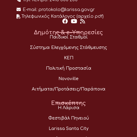
E-mail:
protokolo@larissa.gov.gr
Τηλεφωνικός Κατάλογος (αρχείο pdf)
Δημότης & e-Υπηρεσίες
Παιδικοί Σταθμοί
Σύστημα Ελεγχόμενης Στάθμευσης
ΚΕΠ
Πολιτική Προστασία
Novoville
Αιτήματα/Προτάσεις/Παράπονα
Επισκέπτης
Η Λάρισα
Φεστιβάλ Πηνειού
Larissa Santa City