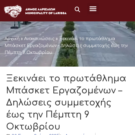
Μετάβαση
στο
περιεχόμενο
Αρχική
»
Ανακοινώσεις
»
Ξεκινάει το πρωτάθλημα
Μπάσκετ Εργαζομένων – Δηλώσεις συμμετοχής έως την
Πέμπτη 9 Οκτωβρίου
Ξεκινάει το πρωτάθλημα
Μπάσκετ Εργαζομένων –
Δηλώσεις συμμετοχής
έως την Πέμπτη 9
Οκτωβρίου