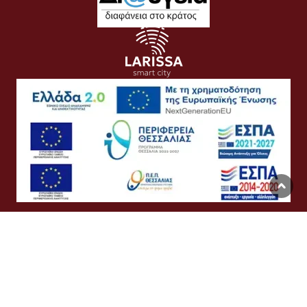
Όροι Χρήσης
Προσωπικά Δεδομένα
Πολιτική Cookies
Προσβασιμότητα
Συχνές Ερωτήσεις
Βοήθεια
Σύνδεση
English
Ελληνικά
©
Δήμος Λαρισαίων