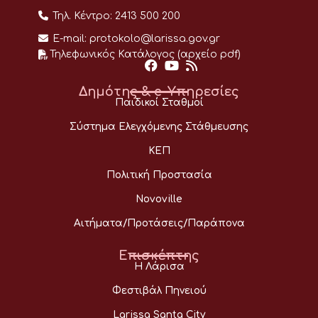
Τηλ. Κέντρο:
2413 500 200
E-mail:
protokolo@larissa.gov.gr
Τηλεφωνικός Κατάλογος (αρχείο pdf)
Δημότης & e-Υπηρεσίες
Παιδικοί Σταθμοί
Σύστημα Ελεγχόμενης Στάθμευσης
ΚΕΠ
Πολιτική Προστασία
Novoville
Αιτήματα/Προτάσεις/Παράπονα
Επισκέπτης
Η Λάρισα
Φεστιβάλ Πηνειού
Larissa Santa City