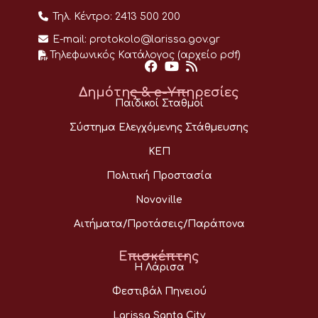
Τηλ. Κέντρο:
2413 500 200
E-mail:
protokolo@larissa.gov.gr
Τηλεφωνικός Κατάλογος (αρχείο pdf)
Δημότης & e-Υπηρεσίες
Παιδικοί Σταθμοί
Σύστημα Ελεγχόμενης Στάθμευσης
ΚΕΠ
Πολιτική Προστασία
Novoville
Αιτήματα/Προτάσεις/Παράπονα
Επισκέπτης
Η Λάρισα
Φεστιβάλ Πηνειού
Larissa Santa City