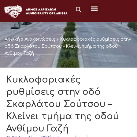
Μετάβαση
στο
περιεχόμενο
Αρχική
»
Ανακοινώσεις
»
Κυκλοφοριακές ρυθμίσεις στην
οδό Σκαρλάτου Σούτσου – Κλείνει τμήμα της οδού
Ανθίμου Γαζή
Κυκλοφοριακές
ρυθμίσεις στην οδό
Σκαρλάτου Σούτσου –
Κλείνει τμήμα της οδού
Ανθίμου Γαζή