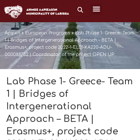
Μετάβαση
στο
περιεχόμενο
Αρχική
»
European Programs
»
Lab Phase 1- Greece- Team
1 | Bridges of Intergenerational Approach – BETA |
Erasmus+, project code 2022-1-EL01-KA220-ADU-
000088752 | Coordinator of the project OPEN UP
Lab Phase 1- Greece- Team
1 | Bridges of
Intergenerational
Approach – BETA |
Erasmus+, project code