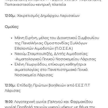
Παπαναστασίου-κεντρική πλατεία
12:00μ.
: Χαιρετισμός Δημάρχου Λαρισαίων
Ομιλίες:
Μάνη Ειρήνη, μέλος του Διοικητικού Συμβουλίου
της Πανελλήνιας Ομοσπονδίας Συλλόγων
Εθελοντών Αιμοδοτών (Π.Ο.Σ.Ε.Α.)
Ναούμ Σταμπουλτζής, Δ/ντής Αιμοδοσίας
-Αιματολογικού Γενικού Νοσοκομείου Λάρισας
Ελένη Γεωργιάδου, επίκουρη καθηγήτρια
αιματολογίας στο Πανεπιστημιακό Γενικό
Νοσοκομείο Λάρισας
12:30μ.
: Επίδειξη Πρώτων βοηθειών από Ε.Ε.Σ Π.Τ
Λάρισας
18:00
: Λογοτεχνική γωνία (Γαληνού και Φαρμακίδου
γωνία) Προβολή ταινιών μικρού μήκους με θέμα την