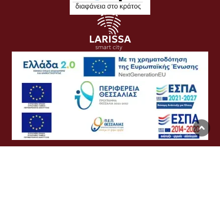
Όροι Χρήσης
Προσωπικά Δεδομένα
Πολιτική Cookies
Προσβασιμότητα
Συχνές Ερωτήσεις
Βοήθεια
Σύνδεση
English
Ελληνικά
©
Δήμος Λαρισαίων