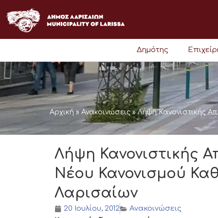
Μετάβαση
στο
περιεχόμενο
Δημότης
Επιχεί
Αρχική
»
Ανακοινώσεις
»
Λήψη Κανονιστικής Α
Λήψη Κανονιστικής Α
Νέου Κανονισμού Κα
Λαρισαίων
20 Ιουλίου, 2012
Ανακοινώσεις