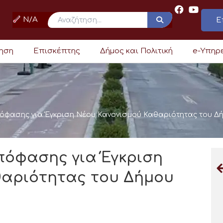
N/A
Ε
ρηση
Επισκέπτης
Δήμος και Πολιτική
e-Υπηρ
πόφασης για Έγκριση Νέου Κανονισμού Καθαριότητας του Δ
πόφασης για Έγκριση
θαριότητας του Δήμου