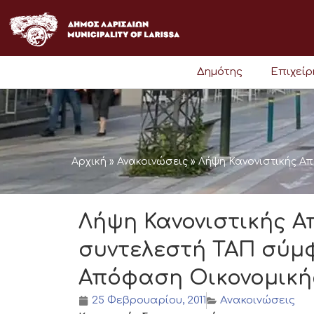
Μετάβαση
στο
περιεχόμενο
Δημότης
Επιχεί
Αρχική
»
Ανακοινώσεις
»
Λήψη Κανονιστικής Α
Λήψη Κανονιστικής 
συντελεστή ΤΑΠ σύμφ
Απόφαση Οικονομική
25 Φεβρουαρίου, 2011
Ανακοινώσεις