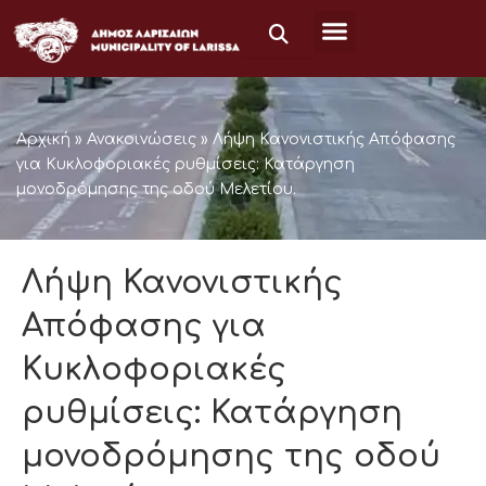
Μετάβαση
στο
περιεχόμενο
Αρχική
»
Ανακοινώσεις
»
Λήψη Κανονιστικής Απόφασης
για Κυκλοφοριακές ρυθμίσεις: Κατάργηση
μονοδρόμησης της οδού Μελετίου.
Λήψη Κανονιστικής
Απόφασης για
Κυκλοφοριακές
ρυθμίσεις: Κατάργηση
μονοδρόμησης της οδού