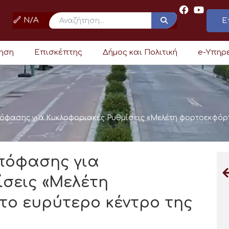
N/A
Ε
ρηση
Επισκέπτης
Δήμος και Πολιτική
e-Υπηρ
πόφασης για Κυκλοφοριακές Ρυθμίσεις «Μελέτη φορτοεκφόρ
πόφασης για
σεις «Μελέτη
ο ευρύτερο κέντρο της