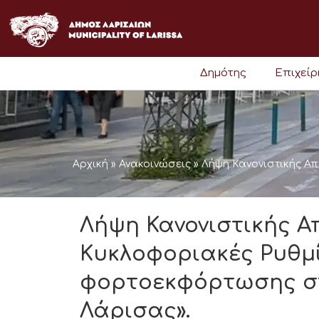
Μετάβαση
στο
περιεχόμενο
Δημότης
Επιχεί
Αρχική
»
Ανακοινώσεις
»
Λήψη Κανονιστικής Α
Λήψη Κανονιστικής Α
Κυκλοφοριακές Ρυθμί
φορτοεκφόρτωσης στ
Λάρισας».