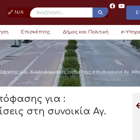
N/A
Ε
ρηση
Επισκέπτης
Δήμος και Πολιτική
e-Υπηρ
όφασης για : Κυκλοφοριακές ρυθμίσεις στη συνοικία Αγ. Αθ
πόφασης για :
σεις στη συνοικία Αγ.