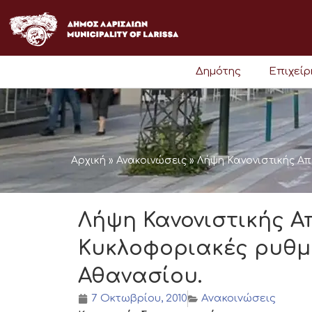
Μετάβαση
στο
περιεχόμενο
Δημότης
Επιχεί
Αρχική
»
Ανακοινώσεις
»
Λήψη Κανονιστικής Απ
Λήψη Κανονιστικής Α
Κυκλοφοριακές ρυθμί
Αθανασίου.
7 Οκτωβρίου, 2010
Ανακοινώσεις