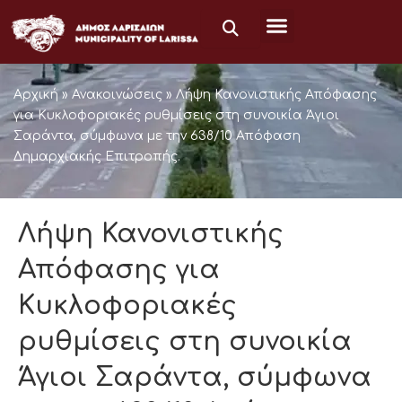
Μετάβαση
στο
περιεχόμενο
Αρχική
»
Ανακοινώσεις
»
Λήψη Κανονιστικής Απόφασης
για Κυκλοφοριακές ρυθμίσεις στη συνοικία Άγιοι
Σαράντα, σύμφωνα με την 638/10 Απόφαση
Δημαρχιακής Επιτροπής.
Λήψη Κανονιστικής
Απόφασης για
Κυκλοφοριακές
ρυθμίσεις στη συνοικία
Άγιοι Σαράντα, σύμφωνα