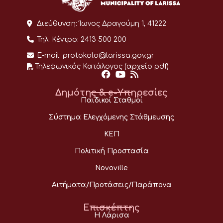
Διεύθυνση:
Ίωνος Δραγούμη 1, 41222
Τηλ. Κέντρο:
2413 500 200
E-mail:
protokolo@larissa.gov.gr
Τηλεφωνικός Κατάλογος (αρχείο pdf)
Δημότης & e-Υπηρεσίες
Παιδικοί Σταθμοί
Σύστημα Ελεγχόμενης Στάθμευσης
ΚΕΠ
Πολιτική Προστασία
Novoville
Αιτήματα/Προτάσεις/Παράπονα
Επισκέπτης
Η Λάρισα