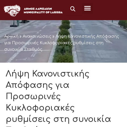
Μετάβαση
στο
περιεχόμενο
Αρχική
»
Ανακοινώσεις
»
Λήψη Κανονιστικής Απόφασης
για Προσωρινές Κυκλοφοριακές ρυθμίσεις στη
συνοικία Σταθμός.
Λήψη Κανονιστικής
Απόφασης για
Προσωρινές
Κυκλοφοριακές
ρυθμίσεις στη συνοικία