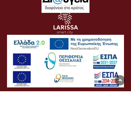
Όροι Χρήσης
Προσωπικά Δεδομένα
Πολιτική Cookies
Προσβασιμότητα
Συχνές Ερωτήσεις
Βοήθεια
Σύνδεση
English
Ελληνικά