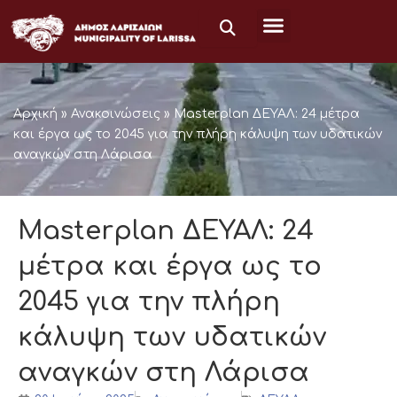
Μετάβαση
στο
περιεχόμενο
Αρχική
»
Ανακοινώσεις
»
Masterplan ΔΕΥΑΛ: 24 μέτρα
και έργα ως το 2045 για την πλήρη κάλυψη των υδατικών
αναγκών στη Λάρισα
Masterplan ΔΕΥΑΛ: 24
μέτρα και έργα ως το
2045 για την πλήρη
κάλυψη των υδατικών
αναγκών στη Λάρισα