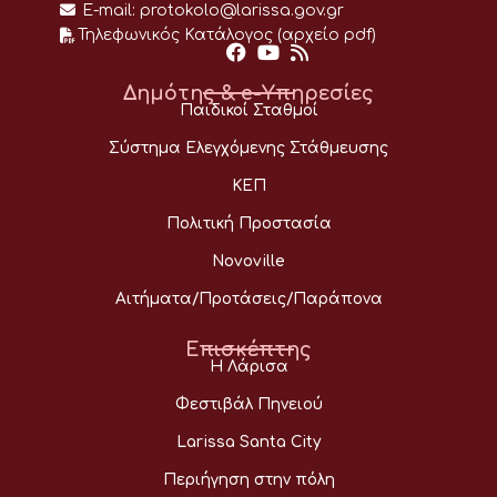
E-mail:
protokolo@larissa.gov.gr
Τηλεφωνικός Κατάλογος (αρχείο pdf)
Δημότης & e-Υπηρεσίες
Παιδικοί Σταθμοί
Σύστημα Ελεγχόμενης Στάθμευσης
ΚΕΠ
Πολιτική Προστασία
Novoville
Αιτήματα/Προτάσεις/Παράπονα
Επισκέπτης
Η Λάρισα
Φεστιβάλ Πηνειού
Larissa Santa City
Περιήγηση στην πόλη