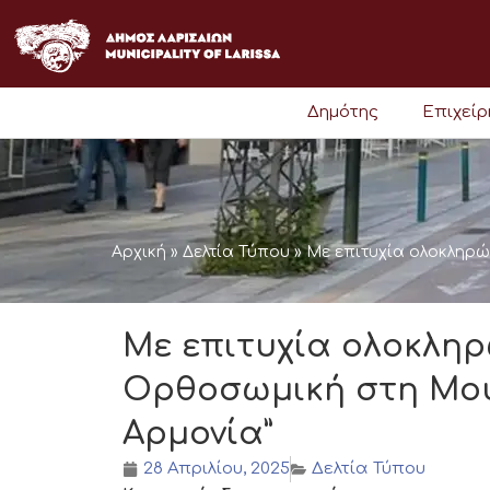
Μετάβαση
στο
περιεχόμενο
Δημότης
Επιχεί
Αρχική
»
Δελτία Τύπου
»
Με επιτυχία ολοκληρώ
Με επιτυχία ολοκληρ
Ορθοσωμική στη Μου
Αρμονία”
28 Απριλίου, 2025
Δελτία Τύπου