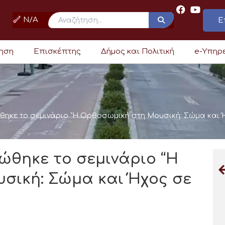
N/A
Ε
ρηση
Επισκέπτης
Δήμος και Πολιτική
e-Υπηρ
θηκε το σεμινάριο “Η Ορθοσωμική στη Μουσική: Σώμα και 
ώθηκε το σεμινάριο “Η
σική: Σώμα και Ήχος σε