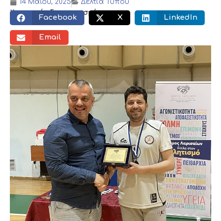
14 Μαΐου, 2025
Δελτία Τύπου
Κοινωνικός διαμοιρασμός:
Facebook
X
LinkedIn
Email