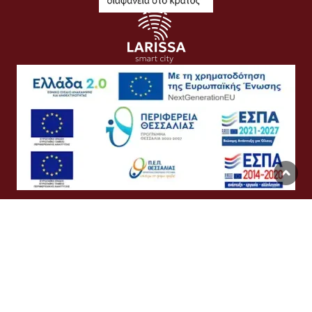
Όροι Χρήσης
Προσωπικά Δεδομένα
Πολιτική Cookies
Προσβασιμότητα
Συχνές Ερωτήσεις
Βοήθεια
Σύνδεση
English
Ελληνικά
©
Δήμος Λαρισαίων