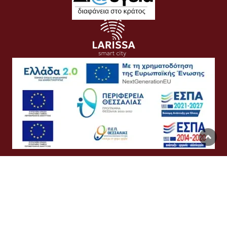
Όροι Χρήσης
Προσωπικά Δεδομένα
Πολιτική Cookies
Προσβασιμότητα
Συχνές Ερωτήσεις
Βοήθεια
Σύνδεση
English
Ελληνικά
©
Δήμος Λαρισαίων