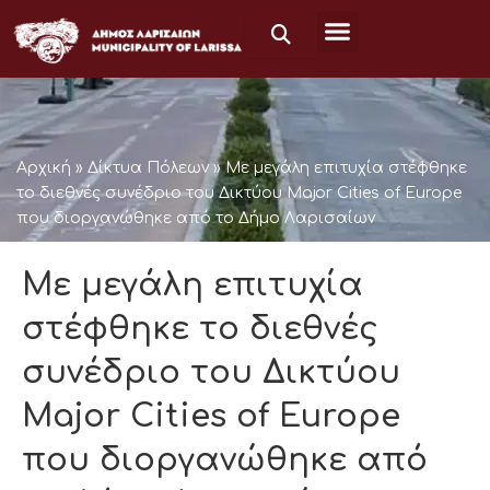
Μετάβαση
στο
περιεχόμενο
Αρχική
»
Δίκτυα Πόλεων
»
Με μεγάλη επιτυχία στέφθηκε
το διεθνές συνέδριο του Δικτύου Major Cities of Europe
που διοργανώθηκε από το Δήμο Λαρισαίων
Με μεγάλη επιτυχία
στέφθηκε το διεθνές
συνέδριο του Δικτύου
Major Cities of Europe
που διοργανώθηκε από