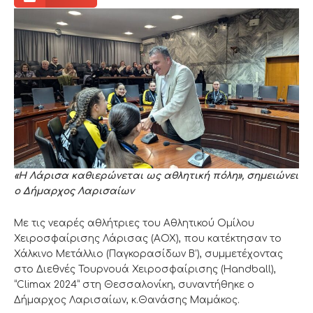
«Η Λάρισα καθιερώνεται ως αθλητική πόλη», σημειώνει
ο Δήμαρχος Λαρισαίων
Με τις νεαρές αθλήτριες του Αθλητικού Ομίλου
Χειροσφαίρισης Λάρισας (ΑΟΧ), που κατέκτησαν το
Χάλκινο Μετάλλιο (Παγκορασίδων Β’), συμμετέχοντας
στο Διεθνές Τουρνουά Χειροσφαίρισης (Handball),
“Climax 2024” στη Θεσσαλονίκη, συναντήθηκε ο
Δήμαρχος Λαρισαίων, κ.Θανάσης Μαμάκος.