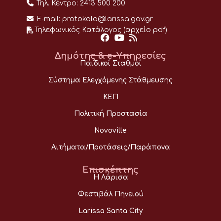
Τηλ. Κέντρο:
2413 500 200
E-mail:
protokolo@larissa.gov.gr
Τηλεφωνικός Κατάλογος (αρχείο pdf)
Δημότης & e-Υπηρεσίες
Παιδικοί Σταθμοί
Σύστημα Ελεγχόμενης Στάθμευσης
ΚΕΠ
Πολιτική Προστασία
Novoville
Αιτήματα/Προτάσεις/Παράπονα
Επισκέπτης
Η Λάρισα
Φεστιβάλ Πηνειού
Larissa Santa City