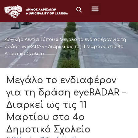
Μετάβαση
στο
περιεχόμενο
Αρχική
»
Δελτία Τύπου
»
Μεγάλο το ενδιαφέρον για τη
δράση eyeRADAR – Διαρκεί ως τις 11 Μαρτίου στο 4ο
Δημοτικό Σχολείο
Μεγάλο το ενδιαφέρον
για τη δράση eyeRADAR –
Διαρκεί ως τις 11
Μαρτίου στο 4ο
Δημοτικό Σχολείο