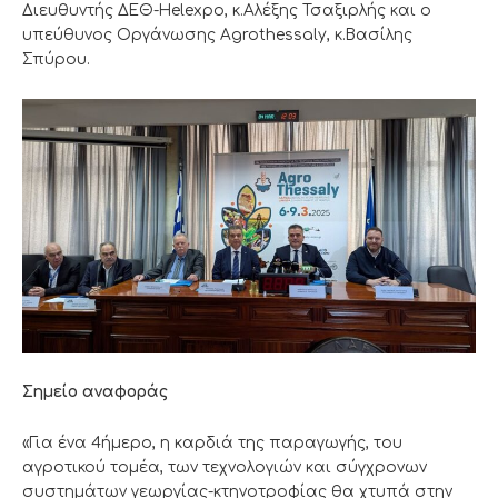
Διευθυντής ΔΕΘ-Helexpo, κ.Αλέξης Τσαξιρλής και ο
υπεύθυνος Οργάνωσης Agrothessaly, κ.Βασίλης
Σπύρου.
Σημείο αναφοράς
«Για ένα 4ήμερο, η καρδιά της παραγωγής, του
αγροτικού τομέα, των τεχνολογιών και σύγχρονων
συστημάτων γεωργίας-κτηνοτροφίας θα χτυπά στην