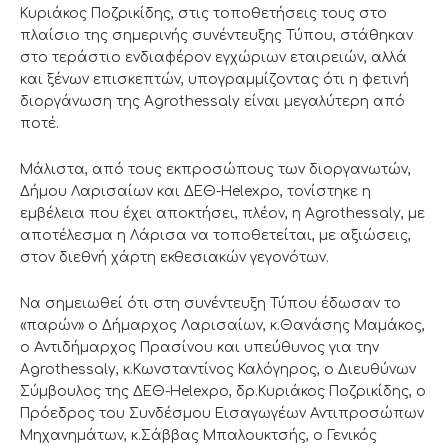
Κυριάκος Ποζρικίδης, στις τοποθετήσεις τους στο
πλαίσιο της σημερινής συνέντευξης Τύπου, στάθηκαν
στο τεράστιο ενδιαφέρον εγχώριων εταιρειών, αλλά
και ξένων επισκεπτών, υπογραμμίζοντας ότι η φετινή
διοργάνωση της Agrothessaly είναι μεγαλύτερη από
ποτέ.
Μάλιστα, από τους εκπροσώπους των διοργανωτών,
Δήμου Λαρισαίων και ΔΕΘ-Helexpo, τονίστηκε η
εμβέλεια που έχει αποκτήσει, πλέον, η Agrothessaly, με
αποτέλεσμα η Λάρισα να τοποθετείται, με αξιώσεις,
στον διεθνή χάρτη εκθεσιακών γεγονότων.
Να σημειωθεί ότι στη συνέντευξη Τύπου έδωσαν το
«παρών» ο Δήμαρχος Λαρισαίων, κ.Θανάσης Μαμάκος,
ο Αντιδήμαρχος Πρασίνου και υπεύθυνος για την
Agrothessaly, κ.Κωνσταντίνος Καλόγηρος, ο Διευθύνων
Σύμβουλος της ΔΕΘ-Helexpo, δρ.Κυριάκος Ποζρικίδης, ο
Πρόεδρος του Συνδέσμου Εισαγωγέων Αντιπροσώπων
Μηχανημάτων, κ.Σάββας Μπαλουκτσής, ο Γενικός