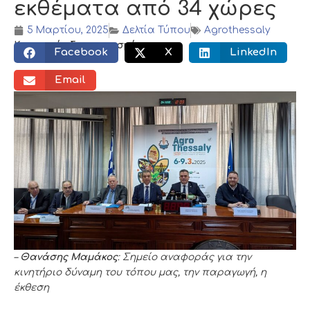
εκθέματα από 34 χώρες
5 Μαρτίου, 2025
Δελτία Τύπου
Agrothessaly
Κοινωνικός διαμοιρασμός:
Facebook
X
LinkedIn
Email
–
Θανάσης Μαμάκος
: Σημείο αναφοράς για την
κινητήριο δύναμη του τόπου μας, την παραγωγή, η
έκθεση