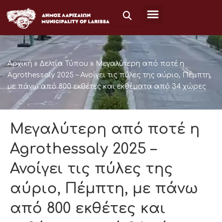
Μετάβαση
στο
περιεχόμενο
Αρχική
»
Δελτία Τύπου
»
Μεγαλύτερη από ποτέ η
Agrothessaly 2025 – Ανοίγει τις πύλες της αύριο, Πέμπτη,
με πάνω από 800 εκθέτες και εκθέματα από 34 χώρες
Μεγαλύτερη από ποτέ η
Agrothessaly 2025 –
Ανοίγει τις πύλες της
αύριο, Πέμπτη, με πάνω
από 800 εκθέτες και