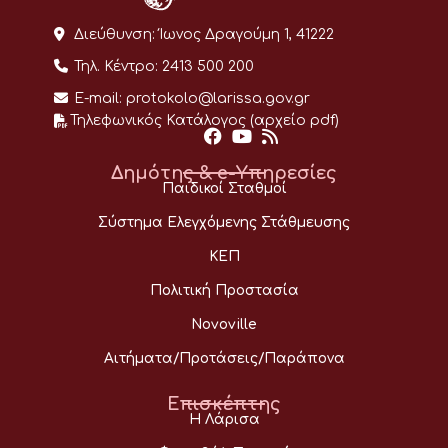
Διεύθυνση:
Ίωνος Δραγούμη 1, 41222
Τηλ. Κέντρο:
2413 500 200
E-mail:
protokolo@larissa.gov.gr
Τηλεφωνικός Κατάλογος (αρχείο pdf)
Δημότης & e-Υπηρεσίες
Παιδικοί Σταθμοί
Σύστημα Ελεγχόμενης Στάθμευσης
ΚΕΠ
Πολιτική Προστασία
Novoville
Αιτήματα/Προτάσεις/Παράπονα
Επισκέπτης
Η Λάρισα